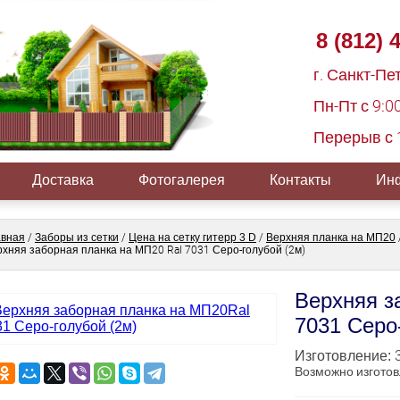
8 (812) 
г. Санкт-Пе
Пн-Пт с 9:0
Перерыв с 1
Доставка
Фотогалерея
Контакты
Инф
авная
/
Заборы из сетки
/
Цена на сетку гитерр 3 D
/
Верхняя планка на МП20
хняя заборная планка на МП20 Ral 7031 Серо-голубой (2м)
Верхняя з
7031 Серо
3
Изготовление:
Возможно изготов