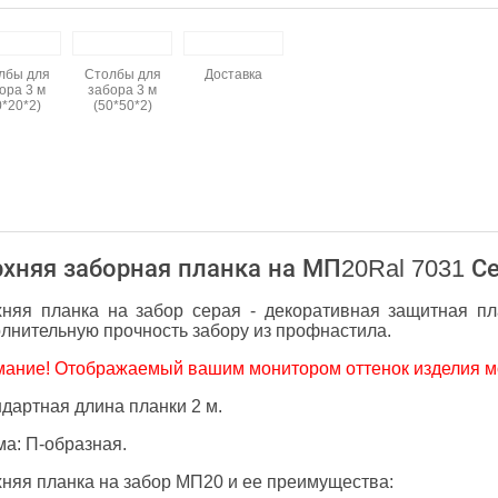
лбы для
Столбы для
Доставка
ора 3 м
забора 3 м
0*20*2)
(50*50*2)
хняя заборная планка на МП20Ral 7031 Се
няя планка на забор серая - декоративная защитная п
лнительную прочность забору из профнастила.
ание! Отображаемый вашим монитором оттенок изделия мож
дартная длина планки 2 м.
а: П-образная.
няя планка на забор МП20 и ее преимущества: