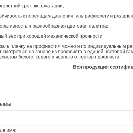
оголетний срок эксплуатации;
тойчивость к перепадам давления, ультрафиолету и ржавле
коративность и разнообразная цветовая палитра;
лый вес при хорошей механической прочности.
зать планку на профнастил можно и по индивидуальным ра
т смотреться на заборе из профлиста в единой цветовой га
листом белого, серого и черного оттенков профлиста.
Вся продукция сертифи
зывы