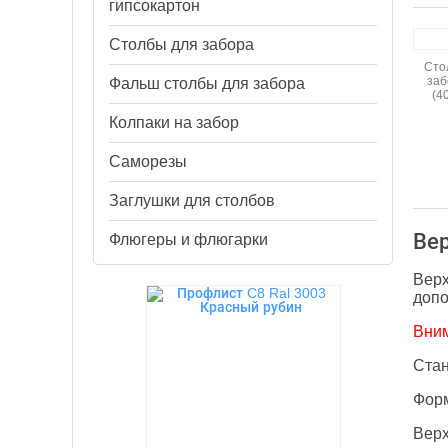
гипсокартон
Столбы для забора
Сто
заб
Фальш столбы для забора
(4
Колпаки на забор
Cаморезы
Заглушки для столбов
Вер
Флюгеры и флюгарки
Верх
допо
Вним
Стан
Форм
Верх