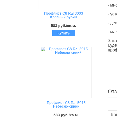
- мн
Профлист C8 Ral 3003
- ус
Красный рубин
- де
583 руб./кв.м.
- ма
Купить
Зака
буде
проф
От
Профлист C8 Ral 5015
Небесно-синий
583 руб./кв.м.