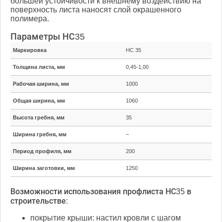
большей устойчивости к внешнему воздействию на
поверхность листа наносят слой окрашенного
полимера.
Параметры НС35
Маркировка
НС 35
Толщина листа, мм
0,45-1,00
Рабочая ширина, мм
1000
Общая ширина, мм
1060
Высота гребня, мм
35
Ширина гребня, мм
–
Период профиля, мм
200
Ширина заготовки, мм
1250
Возможности использования профлиста НС35 в
строительстве:
покрытие крыши: настил кровли с шагом