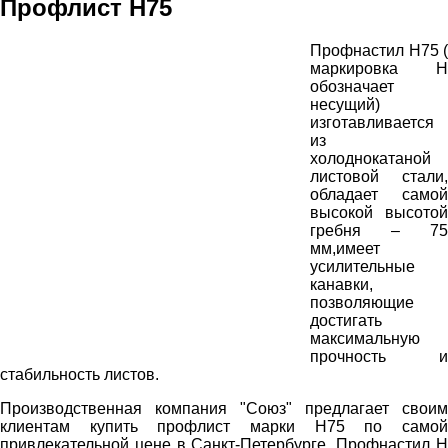
Профлист Н75
Профнастил Н75 (
маркировка Н
обозначает
несущий)
изготавливается
из
холоднокатаной
листовой стали,
обладает самой
высокой высотой
гребня – 75
мм,имеет
усилительные
канавки,
позволяющие
достигать
максимальную
прочность и
стабильность листов.
Производственная компания "Союз" предлагает своим
клиентам купить профлист марки Н75 по самой
привлекательной цене в Санкт-Петербурге. Профнастил Н