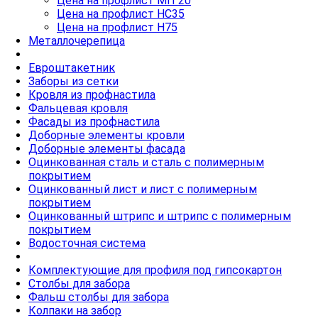
Цена на профлист МП 20
Цена на профлист НС35
Цена на профлист Н75
Металлочерепица
Евроштакетник
Заборы из сетки
Кровля из профнастила
Фальцевая кровля
Фасады из профнастила
Доборные элементы кровли
Доборные элементы фасада
Оцинкованная сталь и сталь с полимерным
покрытием
Оцинкованный лист и лист с полимерным
покрытием
Оцинкованный штрипс и штрипс с полимерным
покрытием
Водосточная система
Комплектующие для профиля под гипсокартон
Столбы для забора
Фальш столбы для забора
Колпаки на забор