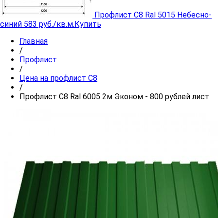
Профлист C8 Ral 5015 Небесно-
синий
583 руб./кв.м.
Купить
Главная
/
Профлист
/
Цена на профлист С8
/
Профлист C8 Ral 6005 2м Эконом - 800 рублей лист