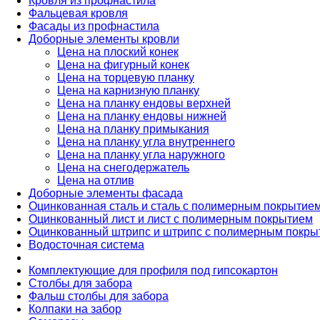
Кровля из профнастила
Фальцевая кровля
Фасады из профнастила
Доборные элементы кровли
Цена на плоский конек
Цена на фигурный конек
Цена на торцевую планку
Цена на карнизную планку
Цена на планку ендовы верхней
Цена на планку ендовы нижней
Цена на планку примыкания
Цена на планку угла внутреннего
Цена на планку угла наружного
Цена на снегодержатель
Цена на отлив
Доборные элементы фасада
Оцинкованная сталь и сталь с полимерным покрытие
Оцинкованный лист и лист с полимерным покрытием
Оцинкованный штрипс и штрипс с полимерным покры
Водосточная система
Комплектующие для профиля под гипсокартон
Столбы для забора
Фальш столбы для забора
Колпаки на забор