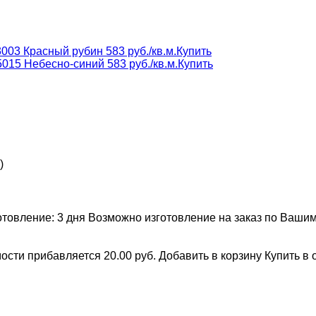
3003 Красный рубин
583 руб./кв.м.
Купить
5015 Небесно-синий
583 руб./кв.м.
Купить
)
отовление:
3 дня
Возможно изготовление на заказ по Ваши
мости прибавляется 20.00 руб.
Добавить в корзину
Купить в 