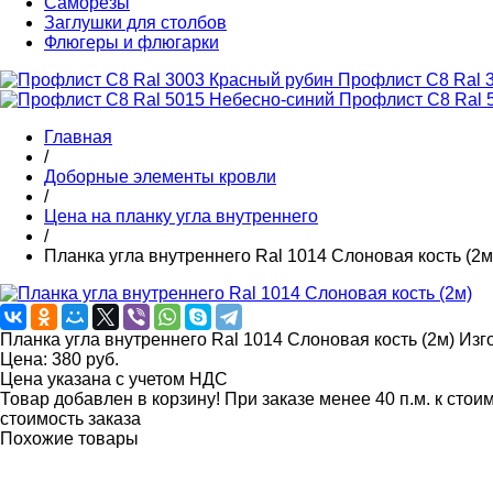
Cаморезы
Заглушки для столбов
Флюгеры и флюгарки
Профлист C8 Ral 
Профлист C8 Ral 
Главная
/
Доборные элементы кровли
/
Цена на планку угла внутреннего
/
Планка угла внутреннего Ral 1014 Слоновая кость (2м
Планка угла внутреннего Ral 1014 Слоновая кость (2м)
Изг
Цена:
380
руб.
Цена указана с учетом НДС
Товар добавлен в корзину!
При заказе менее 40 п.м. к стои
стоимость заказа
Похожие товары