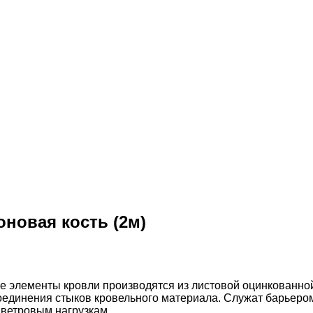
оновая кость (2м)
 элементы кровли производятся из листовой оцинкованной
оединения стыков кровельного материала. Служат барьеро
 ветровым нагрузкам.