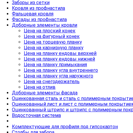
Заборы из сетки
Кровля из профнастила
Фальцевая кровля
Фасады из профнастила
Доборные элементы кровли
Цена на плоский конек
Цена на фигурный конек
Цена на торцевую планку
Цена на карнизную планку
Цена на планку ендовы верхней
Цена на планку ендовы нижней
Цена на планку примыкания
Цена на планку угла внутреннего
Цена на планку угла наружного
Цена на снегодержатель
Цена на отлив
Доборные элементы фасада
Оцинкованная сталь и сталь с полимерным покрыти
Оцинкованный лист и лист с полимерным покрытие
Оцинкованный штрипс и штрипс с полимерным пок
Водосточная система
Комплектующие для профиля под гипсокартон
Столбы для забора