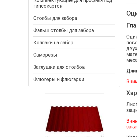
Комплектующие для профиля под
гипсокартон
Оци
Столбы для забора
Гла
Фальш столбы для забора
Оцин
Колпаки на забор
пове
двух
мате
Cаморезы
меха
Заглушки для столбов
Длин
Флюгеры и флюгарки
Вним
Хар
Лист
защи
Вни
зака