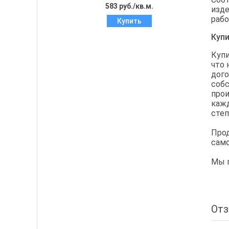
583 руб./кв.м.
изде
рабо
Купить
Купи
Купи
что 
дого
собс
прои
кажд
степ
Прод
само
Мы г
От