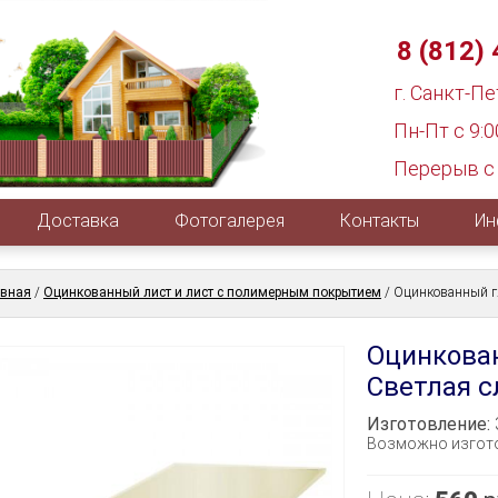
8 (812)
г. Санкт-П
Пн-Пт с 9:0
Перерыв с 
Доставка
Фотогалерея
Контакты
Ин
авная
/
Оцинкованный лист и лист с полимерным покрытием
/
Оцинкованный гл
Оцинкован
Светлая с
Изготовление:
Возможно изгото