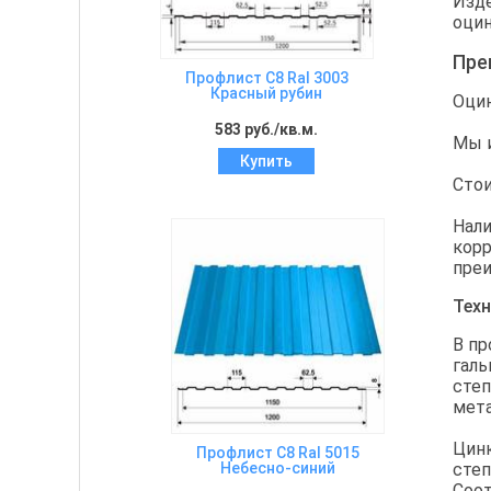
Изде
оцин
Пре
Профлист C8 Ral 3003
Красный рубин
Оцин
583 руб./кв.м.
Мы и
Купить
Стои
Нали
корр
преи
Тех
В пр
галь
степ
мета
Цинк
Профлист C8 Ral 5015
Небесно-синий
степ
Соот