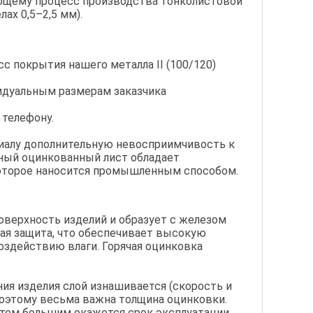
ующему процесс производства тонколистовой
ах 0,5–2,5 мм).
с покрытия нашего металла II (100/120)
видуальным размерам заказчика
 телефону.
иалу дополнительную невосприимчивость к
ный оцинкованный лист обладает
которое наносится промышленным способом.
оверхность изделий и образует с железом
кая защита, что обеспечивает высокую
оздействию влаги. Горячая оцинковка
ния изделия слой изнашивается (скорость и
поэтому весьма важна толщина оцинковки.
 тем большим окажется срок эксплуатации