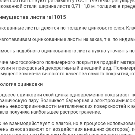
лия соответствуют регламенту ГОСТ 14918-80, регулир
кованной стали: ширина листа 0,71–1,8 м; толщина в предел
имущества листа ral 1015
кованные листы делятся по толщине цинкового слоя. Клас
зготавливам оцинкованные листы на заказ, т.е. по инди
мость подобного оцинкованного листа нужно уточнять по
чие многослойного полимерного покрытия придаёт матер
озии и прекрасный декоративный внешний вид. Полимер
муществом из-за высокого качества самого покрытия, 
нология оцинковки
оцессе оцинковки слой цинка одновременно покрывает п
ваническую пару. Возникает барьерная и электрохимичес
ень невосприимчивости металлических поверхностей к в
лла получила наибольшее распространение.
 не взаимодействует с влагой, но в процессе использова
ень износа зависят от воздействия внешних факторов), 
ветственно, чем большим будет слой нанесенного цинка,