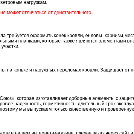
 ветровым нагрузкам.
я может отличаться от действительного.
а требуется оформить конёк кровли, ендовы, карнизы,мест
льными планками, которые также являются элементами вне
участки.
ы на коньке и наружных переломах кровли. Защищает от по
и «Союз», которая изготавливает доборные элементы с з
ровле надёжность, герметичность, длительный срок эксплу
 поэтому мы выпускаем только качественную и проверенну
ете в нашем интернет-магазине, сделав заказ через сайт и