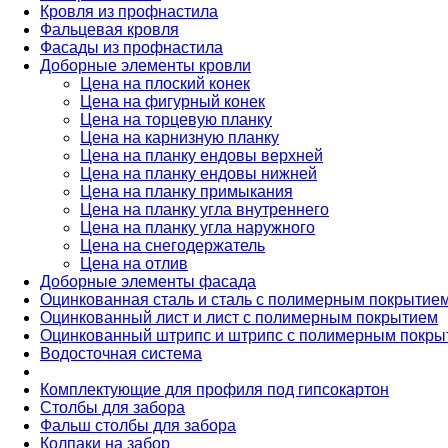
Кровля из профнастила
Фальцевая кровля
Фасады из профнастила
Доборные элементы кровли
Цена на плоский конек
Цена на фигурный конек
Цена на торцевую планку
Цена на карнизную планку
Цена на планку ендовы верхней
Цена на планку ендовы нижней
Цена на планку примыкания
Цена на планку угла внутреннего
Цена на планку угла наружного
Цена на снегодержатель
Цена на отлив
Доборные элементы фасада
Оцинкованная сталь и сталь с полимерным покрытие
Оцинкованный лист и лист с полимерным покрытием
Оцинкованный штрипс и штрипс с полимерным покры
Водосточная система
Комплектующие для профиля под гипсокартон
Столбы для забора
Фальш столбы для забора
Колпаки на забор