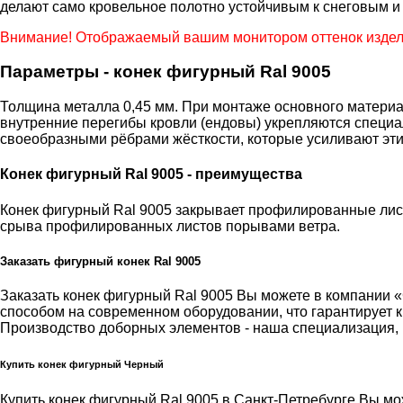
делают само кровельное полотно устойчивым к снеговым и
Внимание! Отображаемый вашим монитором оттенок издели
Параметры - конек фигурный Ral 9005
Толщина металла 0,45 мм. При монтаже основного материал
внутренние перегибы кровли (ендовы) укрепляются специа
своеобразными рёбрами жёсткости, которые усиливают эти 
Конек фигурный Ral 9005 - преимущества
Конек фигурный Ral 9005 закрывает профилированные лист
срыва профилированных листов порывами ветра.
Заказать фигурный конек Ral 9005
Заказать конек фигурный Ral 9005 Вы можете в компани
способом на современном оборудовании, что гарантирует к
Производство доборных элементов - наша специализация,
Купить конек фигурный Черный
Купить конек фигурный Ral 9005 в Санкт-Петребурге Вы мож