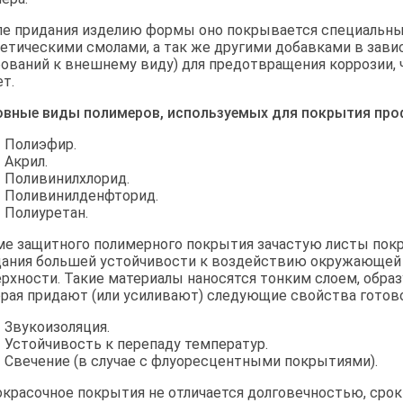
ле придания изделию формы оно покрывается специальн
етическими смолами, а так же другими добавками в зави
ований к внешнему виду) для предотвращения коррозии, ч
ет.
овные виды полимеров, используемых для покрытия про
Полиэфир.
Акрил.
Поливинилхлорид.
Поливинилденфторид.
Полиуретан.
е защитного полимерного покрытия зачастую листы пок
ания большей устойчивости к воздействию окружающей с
рхности. Такие материалы наносятся тонким слоем, обра
рая придают (или усиливают) следующие свойства готово
Звукоизоляция.
Устойчивость к перепаду температур.
Свечение (в случае с флуоресцентными покрытиями).
красочное покрытия не отличается долговечностью, срок 