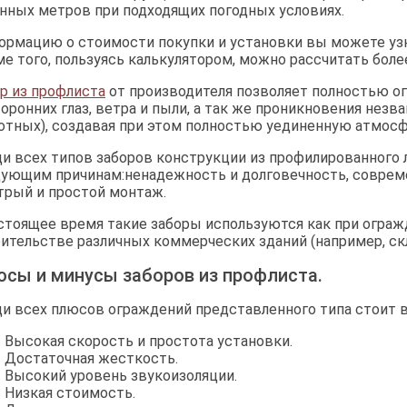
нных метров при подходящих погодных условиях.
рмацию о стоимости покупки и установки вы можете узн
е того, пользуясь калькулятором, можно рассчитать боле
р из профлиста
от производителя позволяет полностью о
оронних глаз, ветра и пыли, а так же проникновения нез
тных), создавая при этом полностью уединенную атмосфе
и всех типов заборов конструкции из профилированного 
дующим причинам:ненадежность и долговечность, соврем
рый и простой монтаж.
стоящее время такие заборы используются как при огражд
ительстве различных коммерческих зданий (например, скл
сы и минусы заборов из профлиста.
и всех плюсов ограждений представленного типа стоит 
Высокая скорость и простота установки.
Достаточная жесткость.
Высокий уровень звукоизоляции.
Низкая стоимость.