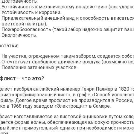
Долговечность.
Устойчивость к механическому воздействию (как ударном
Устойчивость к коррозии.
Привлекательный внешний вид и способность вписаться
цветовой палитры).
Пожаробезопасность (такой забор надежно защитит ваш 
Экологичность.
статки:
На участке, огражденном таким забором, создается соб
Отсутствует свободное движение воздуха (возможно нед
Появление затененных участков.
флист – что это?
лист изобрел английский инженер Генри Палмер в 1820 го
риал «профилированный лист», в графе «Способ использо
риал». Долгое время профлист не производится в России,
ко в 1968 году заводом «Электрощит» в Самаре.
лист изготавливается из листовой оцинковки путем холо
ается форма волны, обеспечивающая высокую прочность 
вый лист прямоугольный, однако при необходимости мож
ера.