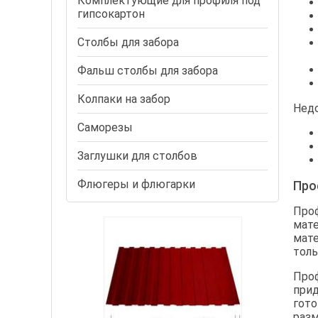
Комплектующие для профиля под
гипсокартон
Столбы для забора
Фальш столбы для забора
Колпаки на забор
Недо
Cаморезы
Заглушки для столбов
Флюгеры и флюгарки
Про
Проф
мате
мате
толь
Проф
прид
гото
разм