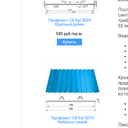
Пос
синт
треб
Профлист C8 Ral 3003
Красный рубин
55 л
583 руб./кв.м.
Осн
Купить
Кром
прид
пове
кото
Профлист C8 Ral 5015
Небесно-синий
Лако