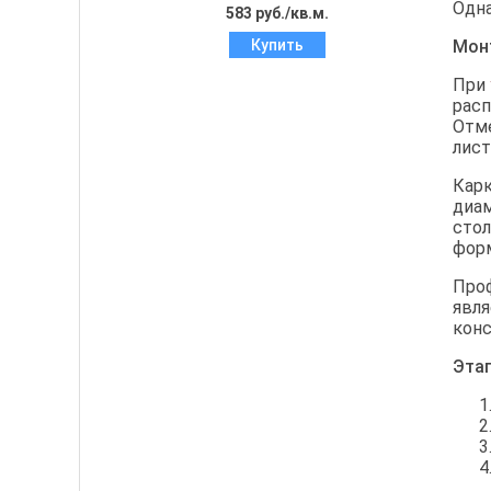
Одна
583 руб./кв.м.
Купить
Мон
При
расп
Отме
лист
Карк
диам
стол
форм
Проф
явля
конс
Этап