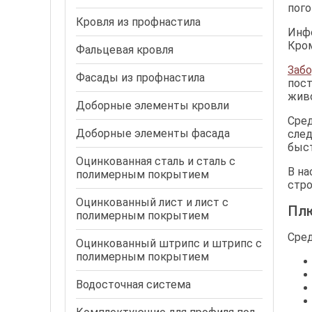
пого
Кровля из профнастила
Инфо
Кром
Фальцевая кровля
Забо
Фасады из профнастила
пост
живо
Доборные элементы кровли
Сред
Доборные элементы фасада
сле
быст
Оцинкованная сталь и сталь с
В на
полимерным покрытием
стро
Оцинкованный лист и лист с
Плю
полимерным покрытием
Сред
Оцинкованный штрипс и штрипс с
полимерным покрытием
Водосточная система