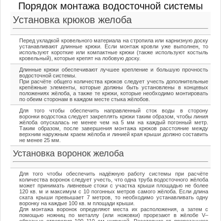
Порядок монтажа водосточной системы
Установка крюков желоба
Перед укладкой кровельного материала на стропила или карнизную доску
устанавливают длинные крюки. Если монтаж кровли уже выполнен, то
используют короткие или компактные крюки (также используют костыль
кровельный), которые крепят на лобовую доску.
Длинные крюки обеспечивают лучшее крепление и большую прочность
водосточной системы.
При расчёте общего количества крюков следует учесть дополнительные
крепёжные элементы, которые должны быть установлены в концевых
положениях жёлоба, а также те крюки, которые необходимо монтировать
по обеим сторонам в каждом месте стыка жёлобов.
Для того чтобы обеспечить направленный сток воды в сторону
воронки водостока следует закреплять крюки таким образом, чтобы линия
жёлоба опускалась не менее чем на 5 мм на каждый погонный метр.
Таким образом, после завершения монтажа крюков расстояние между
верхним наружным краем жёлоба и линией края крыши должно составить
не менее 25 мм.
Установка воронок желоба
Для того чтобы обеспечить надёжную работу системы при расчёте
количества воронок следует учесть, что одна труба водосточного жёлоба
может принимать ливневые стоки с участка крыши площадью не более
120 кв. м и максимум с 10 погонных метров самого жёлоба. Если длина
ската крыши превышает 7 метров, то необходимо устанавливать одну
воронку на каждые 100 кв. м площади крыши.
Для монтажа воронок определяют места их расположения, а затем с
помощью ножниц по металлу (или ножовки) прорезают в жёлобе V–