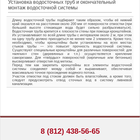
Установка водосточных труб и окончательный
монтаж водосточной системы
Длину водосточной трубы подбирают таким образом, чтобы её нижний
край оказался на расстоянии около 200 мм от поверхности отмостки (при
большей высоте стекающая вода будет сильно разбрызгиваться).
Водосточная труба крепится к плоскости стены при помощи кронштейнов.
Их устанавливают по всей длине трубы с интервалом около 2 м, при этом
на одну трубу должно приходиться не менее чем 2 элемента. Кроме того,
необходимо, чтобы кронштейны были установлены на всех местах
стыков трубы — это повысит прочность водосточной системы.
Существуют специальные кронштейны для различных поверхностей: для
«мягких» стен (деревянных и т.п.) осуществляется крепление
саморезами. Для «твёрдых» поверхностей (кирпичные или бетонные)
высверливают отверстия под метизы.
Перед тем как закрепить кронштейны все элементы водосточной
системы соединяют между собой и выравнивают, обеспечивая
максимально точное прохождение водяного потока.
Участок отмостки под стоком должен быть влагостойким, а кроме того,
следует предусмотреть отвод сточных вод в систему ливневой
канализации.
8 (812) 438-56-65