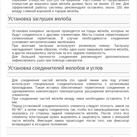
образные отверстия 100–110 см шириной. Расстояние от прорезанного
отверстия до верхнего края жёлоба должно быть не менее 15 мм. Для
эффективной работы системы рекомендуют оставлять около 150 мм
между сливной воронкой и торцом жёлоба.
Установка заглушек желоба
Установка концевых заглушек проводится на торцы жёлоба, которые не
будут соединяться с другими элементами. Места стыков герметизируют
силиконовым герметиком. В случае необходимости соединение
усиливают металлическими заклёпками.
При монтаже заглушки используют резиновую киянку. Заглушку
накладывают таким образом, чтобы одно ушко закрывало завиток жёлоба,
а другое оказывалось загнутым за его заднюю поверхность.
Для большей прочности соединения рекомендуют дополнительно
зафиксировать ушко при помощи саморезов.
Установка соединителей желобов и углов
Для соединения частей жёлоба (по одной линии или под углом)
используют специальные соединительные элементы с резиновыми
прокладками. Такая вставка обеспечивает герметичное соединение и
одновременно компенсирует температурное расширение металлических
элементов.
При соединении частей жёлоба между ними необходимо оставлять 3–4
мм.
Перед установкой соединительного элемента следует отогнуть замок на
60–90°, а затем надеть соединитель так, чтобы его завальцованная часть
оказалась со стороны задней поверхности жёлоба. После этого все
элементы конструкции нужно выровнять и защёлкнуть замок с внешней
части жёлоба. Фиксация замка происходит после того, как фиксатор
возвращают в исходное положение.